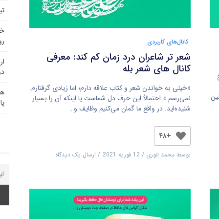
تی
خد
رو
کانال‌های کاربردی
شعر تر شاعران درد زمان کم کند: معرفی
ار
کانال های شعر بله
در
«خیلی به خواندن شعر و کتاب علاقه دارم؛ اما زیادی گرفتارم.
هم
ین
نمی‌رسم.» احتمالاً این حرف دل شماست یا اینکه آن را بسیار
پا
شنیده‌اید. در واقع ما گمان می‌کنیم وظایف و…
+۴۸
توسط
محمد انوری
12 فوریه 2021
ارسال یک دیدگاه