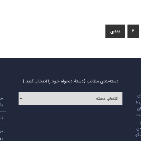
۲
بعدی
دسته‌بندی مطالب (دستۀ دلخواه خود را انتخاب کنید.)
دسته‌بندی
ان
مع
مطالب
و
با
(دستۀ
ان
دلخواه
ست
تی
خود
را
ین
خد
انتخاب
گو
رو