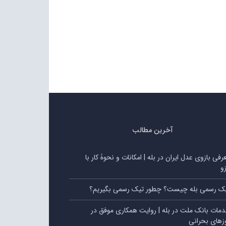
آخرین مطالب
رفی بازوی عدل ایران در بله | امکانات و نحوۀ کار با
زو
ک رسمی بله چیست؟ چطور تیک رسمی بگیریم؟
مات بانک ملت در بله | روایت همکاری موفق در
زهای بحرانی