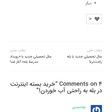
دیگر
+۱
راهبری
مطلب قبلی
مطلب بعدی
نوشته
سال تحصیلی جدید با بله
سال تحصیلی جدید با «رویداد
راحت‌تره!
مدرسۀ بله» آغاز شد!
۴ Comments on “خرید بسته اینترنت
در بله به راحتی آب خوردن!”
نژاداحمدی