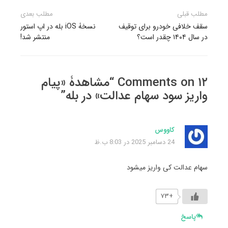
راهبری
مطلب قبلی
مطلب بعدی
نوشته
سقف خلافی خودرو برای توقیف
نسخۀ iOS بله در اپ استور
در سال ۱۴۰۴ چقدر است؟
منتشر شد!
۱۲ Comments on “مشاهدۀ «پیام
واریز سود سهام عدالت» در بله”
کاووس
24 دسامبر 2025 در 8:03 ب.ظ
سهام عدالت کی واریز میشود
+۷۳
پاسخ