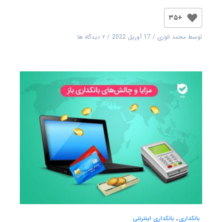
+۳۵
توسط
محمد انوری
17 آوریل 2022
۲ دیدگاه ها
بانکداری
,
بانکداری اینترنتی