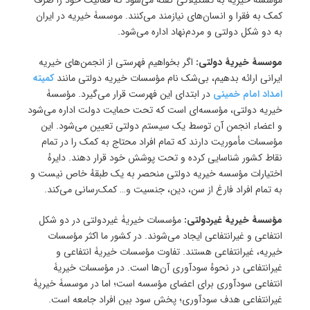
موسسۀ خیریه به تشکیلاتی گفته می‌شود که فعالیت خود را صرف
کمک به فقرا و انسان‌های نیازمند می‌کنند. موسسۀ خیریه در ایران
به دو شکل دولتی و مردم‌نهاد اداره می‌شود.
موسسۀ خیریۀ دولتی:
اگر بخواهیم فهرستی از انجمن‌های خیریه
ایرانی ارائه بدهیم، بی‌شک نام مؤسسات خیریه دولتی مانند
کمیته
امداد امام ‌خمینی
در ابتدای این فهرست قرار می‌گیرد. مؤسسۀ
خیریه دولتی، مؤسسه‌ای است که تحت حمایت دولت اداره می‌شود
و اعضاء انجمن آن توسط یک سیستم دولتی تعیین می‌شود. این
مؤسسات مأموریت دارند که تمام افراد محتاج به کمک را در تمام
نقاط کشور شناسایی کرده و تحت پوشش خود قرار دهند. دایرهٔ
اختیارات مؤسسه خیریه دولتی منحصر به یک طبقهٔ خاص نیست و
به تمام افراد فارغ از سن، دین، جنسیت و… کمک‌رسانی می‌کند.
مؤسسۀ خیریۀ غیردولتی:
مؤسسات خیریۀ غیردولتی در دو شکل
انتفاعی و غیرانتفاعی ایجاد می‌شوند. در کشور ما اکثر مؤسسات
خیریه، غیرانتفاعی هستند. تفاوت مؤسسات خیریۀ انتفاعی و
غیرانتفاعی در نحوهٔ سودآوری آن‌ها است. در مؤسسات خیریۀ
انتفاعی سودآوری برای اعضای مؤسسه است؛ اما در موسسۀ خیریۀ
غیرانتفاعی هدف سودآوری؛ پخش سود بین افراد جامعه است.