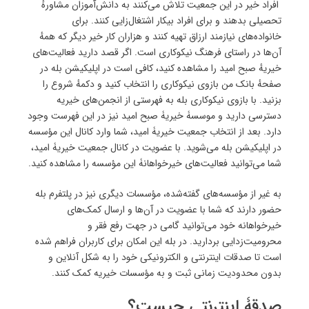
افراد خیر در این جمعیت تلاش می‌کنند به دانش‌آموزان مشاورهٔ
تحصیلی بدهند و برای افراد بیکار اشتغال‌زایی کنند. برای
خانواده‌های نیازمند ارزاق تهیه کنند و هزاران کار خیر دیگر که همهٔ
آن‌ها در راستای فرهنگ نیکوکاری است. اگر قصد دارید فعالیت‌های
خیریهٔ صبح امید را مشاهده کنید، کافی است در اپلیکیشن بله در
صفحهٔ بانک من بازوی نیکوکاری را انتخاب کنید و دکمهٔ شروع را
بزنید. با بازوی نیکوکاری بله به فهرستی از انجمن‌های خیریه
دسترسی دارید و موسسۀ خیریۀ صبح امید نیز در این فهرست وجود
دارد. بعد از انتخاب جمعیت خیریۀ امید، شما وارد کانال این مؤسسه
در اپلیکیشن بله می‌شوید. با عضویت در کانال جمعیت خیریۀ امید،
شما می‌توانید فعالیت‌های خیرخواهانۀ این مؤسسه را مشاهده کنید.
به‌ غیر از مؤسسه‌های گفته‌شده، مؤسسات دیگری نیز در پلتفرم بله
حضور دارند که شما با عضویت در آن‌ها و ارسال کمک‌های
خیرخواهانه خود می‌توانید گامی در جهت رفع فقر و
محرومیت‌زدایی بردارید. در بله این امکان برای کاربران فراهم شده
است تا صدقات اینترنتی و الکترونیکی خود را به شکل آنلاین و
بدون محدودیت زمانی ثبت و به مؤسسات خیریه کمک کنند.
صدقۀ اینترنتی چیست؟