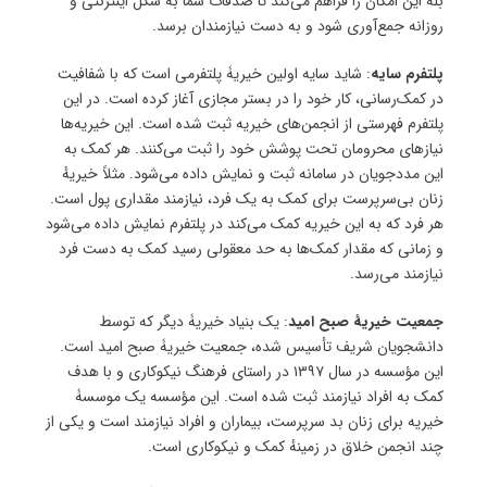
بله این امکان را فراهم می‌کند تا صدقات شما به شکل اینترنتی و
روزانه جمع‌آوری شود و به دست نیازمندان برسد.
پلتفرم سایه
: شاید سایه اولین خیریۀ پلتفرمی است که با شفافیت
در کمک‌رسانی، کار خود را در بستر مجازی آغاز کرده است. در این
پلتفرم فهرستی از انجمن‌های خیریه ثبت شده است. این خیریه‌ها
نیازهای محرومان تحت پوشش خود را ثبت می‌کنند. هر کمک به
این مددجویان در سامانه ثبت و نمایش داده می‌شود. مثلاً خیریهٔ
زنان بی‌سرپرست برای کمک به یک فرد، نیازمند مقداری پول است.
هر فرد که به این خیریه کمک می‌کند در پلتفرم نمایش داده‌ می‌شود
و زمانی که مقدار کمک‌ها به حد معقولی رسید کمک به دست فرد
نیازمند می‌رسد.
جمعیت خیریهٔ صبح امید
: یک بنیاد خیریۀ دیگر که توسط
دانشجویان شریف تأسیس ‌شده، جمعیت خیریۀ صبح امید است.
این مؤسسه در سال ۱۳۹۷ در راستای فرهنگ نیکوکاری و با هدف
کمک به افراد نیازمند ثبت شده است. این مؤسسه یک موسسۀ
خیریه برای زنان بد سرپرست، بیماران و افراد نیازمند است و یکی از
چند انجمن خلاق در زمینهٔ کمک و نیکوکاری است.