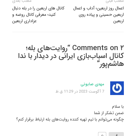
راهبری
مطلب قبلی
مطلب بعدی
نوشته
اعمال روز اربعین؛ آداب و اعمال
کانال های اربعین را در بله دنبال
اربعین حسینی و پیاده روی
کنید؛ معرفی کانال روضه و
اربعین
عزاداری اربعین
۲ Comments on “روایت‌های بله؛
کانال اسباب‌بازی ایرانی در دیدار با ندا
هاشم‌پور”
مهدی صابونی
7 آگوست 2023 در 11:29 ق.ظ
با سلام
ضمن تشکر از شما
چگونه می‌توانم با تیم تهیه کننده روایت‌های بله ارتباط برقرار کنم؟