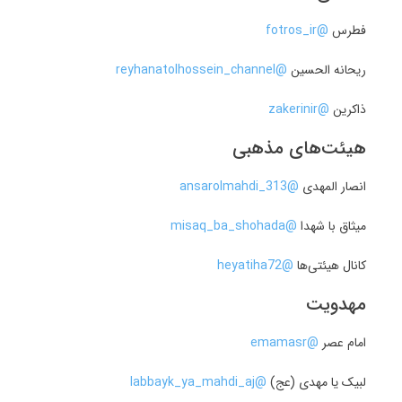
فطرس
@fotros_ir
ریحانه الحسین
@reyhanatolhossein_channel
ذاکرین
@zakerinir
هیئت‌های مذهبی
انصار المهدی
@ansarolmahdi_313
میثاق با شهدا
@misaq_ba_shohada
کانال هیئتی‌ها
@heyatiha72
مهدویت
امام عصر
@emamasr
لبیک یا مهدی (عج)
@labbayk_ya_mahdi_aj