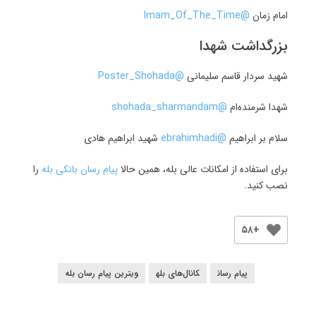
امام زمان
@lmam_Of_The_Time
بزرگداشت شهدا
شهید سردار قاسم سلیمانی
@Poster_Shohada
شهدا شرمنده‌ام
@shohada_sharmandam
سلام بر ابراهیم
@ebrahimhadi
شهید ابراهیم هادی
برای استفاده از امکانات عالی بله، همین حالا
پیام رسان بانکی بله
را
نصب کنید.
+۵۸
پیام رسان
کانال‌های بله
ویترین پیام رسان بله