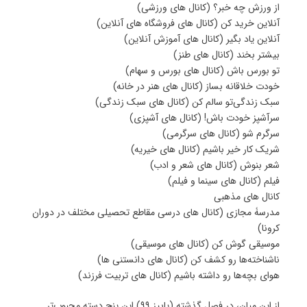
از ورزش چه خبر؟ (کانال های ورزشی)
آنلاین خرید کن (کانال های فروشگاه های آنلاین)
آنلاین یاد بگیر (کانال های آموزش آنلاین)
بیشتر بخند (کانال های طنز)
تو بورس باش (کانال های بورس‌ و سهام)
خودت خلاقانه بساز (کانال های هنر در خانه)
سبک زندگی‌تو سالم کن (کانال های سبک زندگی)
سرآشپز خودت باش! (کانال های آشپزی)
سرگرم شو (کانال های سرگرمی)
شریک کار خیر باشیم (کانال های خیریه)
شعر بنوش (کانال های شعر و ادب)
فیلم (کانال های سینما و فیلم)
کانال های مذهبی
مدرسۀ مجازی (کانال های درسی مقاطع تحصیلی مختلف در دوران
کرونا)
موسیقی گوش کن (کانال های موسیقی)
ناشناخته‌ها رو کشف کن (کانال های دانستنی ها)
هوای بچه‌ها رو داشته‌ باشیم (کانال های تربیت فرزند)
از این میان، در فصل گذشته (پاییز ۹۹) این پنج دسته محبوب‌تر