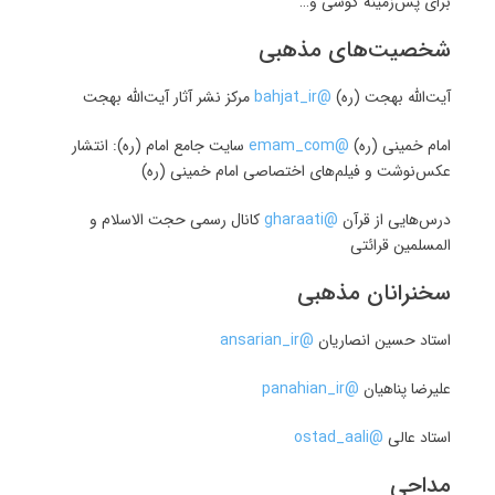
برای پس‌زمینۀ گوشی و…
شخصیت‌های مذهبی
آیت‌الله بهجت (ره)
@bahjat_ir
مرکز نشر آثار آیت‌الله بهجت
امام خمینی (ره)
@emam_com
سایت جامع امام (ره): انتشار
عکس‌نوشت و فیلم‌های اختصاصی امام خمینی (ره)
درس‌هایی از قرآن
@gharaati
کانال رسمی حجت الاسلام و
المسلمین قرائتی
سخنرانان مذهبی
استاد حسین انصاریان
@ansarian_ir
علیرضا پناهیان
@panahian_ir
استاد عالی
@ostad_aali
مداحی